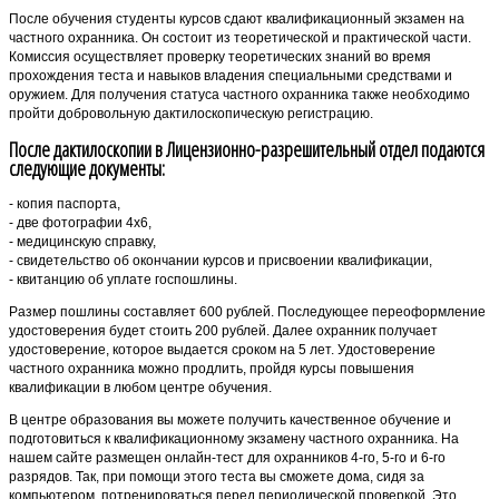
После обучения студенты курсов сдают квалификационный экзамен на
частного охранника. Он состоит из теоретической и практической части.
Комиссия осуществляет проверку теоретических знаний во время
прохождения теста и навыков владения специальными средствами и
оружием. Для получения статуса частного охранника также необходимо
пройти добровольную дактилоскопическую регистрацию.
После дактилоскопии в Лицензионно-разрешительный отдел подаются
следующие документы:
- копия паспорта,
- две фотографии 4х6,
- медицинскую справку,
- свидетельство об окончании курсов и присвоении квалификации,
- квитанцию об уплате госпошлины.
Размер пошлины составляет 600 рублей. Последующее переоформление
удостоверения будет стоить 200 рублей. Далее охранник получает
удостоверение, которое выдается сроком на 5 лет. Удостоверение
частного охранника можно продлить, пройдя курсы повышения
квалификации в любом центре обучения.
В центре образования вы можете получить качественное обучение и
подготовиться к квалификационному экзамену частного охранника. На
нашем сайте размещен онлайн-тест для охранников 4-го, 5-го и 6-го
разрядов. Так, при помощи этого теста вы сможете дома, сидя за
компьютером, потренироваться перед периодической проверкой. Это