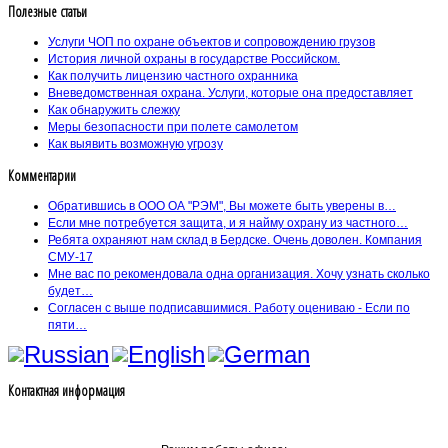
Полезные статьи
Услуги ЧОП по охране объектов и сопровождению грузов
История личной охраны в государстве Российском.
Как получить лицензию частного охранника
Вневедомственная охрана. Услуги, которые она предоставляет
Как обнаружить слежку
Меры безопасности при полете самолетом
Как выявить возможную угрозу
Комментарии
Обратившись в ООО ОА "РЭМ", Вы можете быть уверены в…
Если мне потребуется защита, и я найму охрану из частного…
Ребята охраняют нам склад в Бердске. Очень доволен. Компания
СМУ-17
Мне вас по рекомендовала одна организация. Хочу узнать сколько
будет…
Согласен с выше подписавшимися. Работу оцениваю - Если по
пяти…
Контактная информация