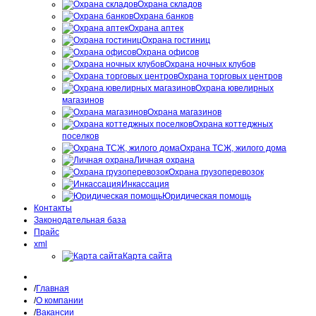
Охрана складов
Охрана банков
Охрана аптек
Охрана гостиниц
Охрана офисов
Охрана ночных клубов
Охрана торговых центров
Охрана ювелирных
магазинов
Охрана магазинов
Охрана коттеджных
поселков
Охрана ТСЖ, жилого дома
Личная охрана
Охрана грузоперевозок
Инкассация
Юридическая помощь
Контакты
Законодательная база
Прайс
xml
Карта сайта
Главная
О компании
Вакансии