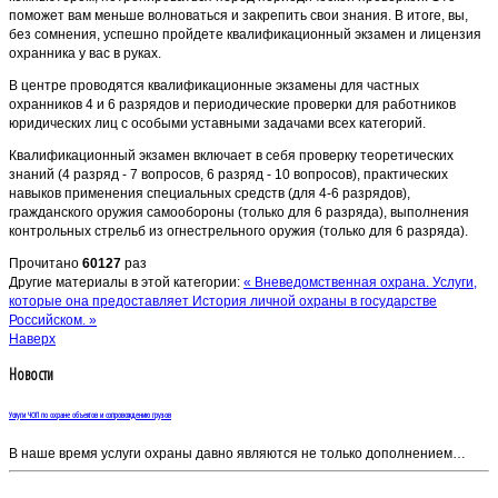
поможет вам меньше волноваться и закрепить свои знания. В итоге, вы,
без сомнения, успешно пройдете квалификационный экзамен и лицензия
охранника у вас в руках.
В центре проводятся квалификационные экзамены для частных
охранников 4 и 6 разрядов и периодические проверки для работников
юридических лиц с особыми уставными задачами всех категорий.
Квалификационный экзамен включает в себя проверку теоретических
знаний (4 разряд - 7 вопросов, 6 разряд - 10 вопросов), практических
навыков применения специальных средств (для 4-6 разрядов),
гражданского оружия самообороны (только для 6 разряда), выполнения
контрольных стрельб из огнестрельного оружия (только для 6 разряда).
Прочитано
60127
раз
Другие материалы в этой категории:
« Вневедомственная охрана. Услуги,
которые она предоставляет
История личной охраны в государстве
Российском. »
Наверх
Новости
Услуги ЧОП по охране объектов и сопровождению грузов
В наше время услуги охраны давно являются не только дополнением…