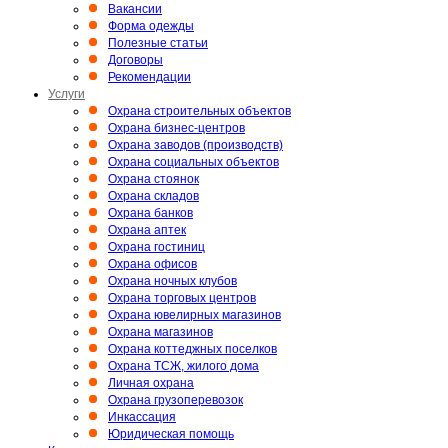
Вакансии
Форма одежды
Полезные статьи
Договоры
Рекомендации
Услуги
Охрана строительных объектов
Охрана бизнес-центров
Охрана заводов (производств)
Охрана социальных объектов
Охрана стоянок
Охрана складов
Охрана банков
Охрана аптек
Охрана гостиниц
Охрана офисов
Охрана ночных клубов
Охрана торговых центров
Охрана ювелирных магазинов
Охрана магазинов
Охрана коттеджных поселков
Охрана ТСЖ, жилого дома
Личная охрана
Охрана грузоперевозок
Инкассация
Юридическая помощь