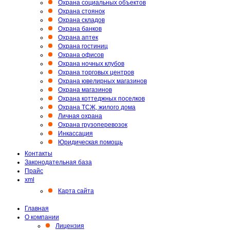
Охрана социальных объектов
Охрана стоянок
Охрана складов
Охрана банков
Охрана аптек
Охрана гостиниц
Охрана офисов
Охрана ночных клубов
Охрана торговых центров
Охрана ювелирных магазинов
Охрана магазинов
Охрана коттеджных поселков
Охрана ТСЖ, жилого дома
Личная охрана
Охрана грузоперевозок
Инкассация
Юридическая помощь
Контакты
Законодательная база
Прайс
xml
Карта сайта
Главная
О компании
Лицензия