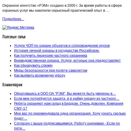
Охранное агентство «РЭМ» создано в 2000 г. За время работы в сфере
охранных услуг мы накопили серьезный практический опыт в ....
Подробнее...
Полезные статьи
Услуги ЧОП по охране объектов и сопровождению грузов
История личной охраны в государстве Российском.
Как получить лицензию частного охранника
Вневедомственная охрана. Услуги, которые она предоставляет
Как обнаружить слежку
Меры безопасности при полете самолетом
Как выявить возможную угрозу
Комментарии
Обратившись в ООО ОА "РЭМ", Вы можете быть уверены в…
Если мне потребуется защита, и я найму охрану из частного…
Ребята охраняют нам склад в Бердске. Очень доволен. Компания
СМУ-17
Мне вас по рекомендовала одна организация. Хочу узнать сколько
будет…
Согласен с выше подписавшимися. Работу оцениваю - Если по
пяти…