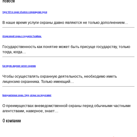
Новости
Услуги ЧОП по охране объектов и сопровождению грузов
В наше время услуги охраны давно являются не только дополнением…
История личной охраны в государстве Российском.
Государственность как понятие может быть присуще государству, только
тогда, когда…
Как получить лицензию частного охранника
Чтобы осуществлять охранную деятельность, необходимо иметь
лицензию охранника. Только имеющий…
Вневедомственная охрана. Услуги, которые она предоставляет
О преимуществах вневедомственной охраны перед обычными частными
агентствами, наверное, знает…
О компании